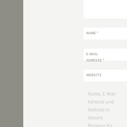
NAME
*
E-MAIL-
ADRESSE
*
WEBSITE
Name, E-Mail-
Adresse und
Website in
diesem
Browser für