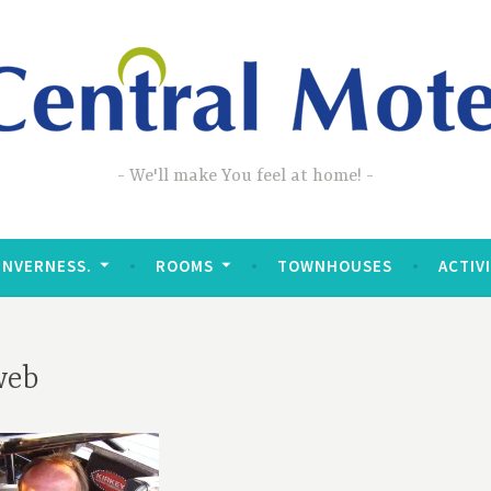
We'll make You feel at home!
INVERNESS.
ROOMS
TOWNHOUSES
ACTIV
web