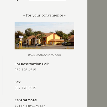
For your convenience
www.centralmotel.com
For Reservation Call:
352-726-4515
Fax:
352-726-0915
Central Motel
721 US Highway 41 S